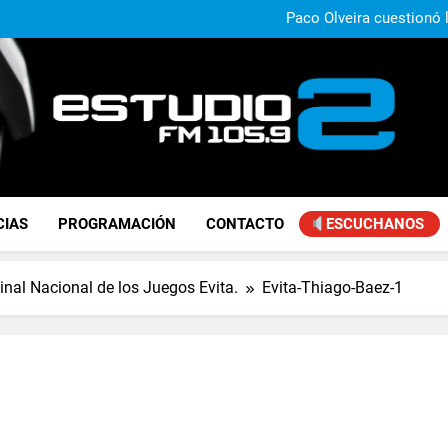
Carlos Linares afirmó que el
ley de tierras y advirtió un ca
Paco Olveira cuestionó l
Daniela Vilar aseguró que el G
extranjeros y advirtió sob
Claudio Caprarulo advirt
muestra un 
Carlos Linares afirmó que el
ley de tierras y advirtió un ca
Paco Olveira cuestionó l
FM Estudio 2
CIAS
PROGRAMACIÓN
CONTACTO
ESCUCHANOS
inal Nacional de los Juegos Evita.
Evita-Thiago-Baez-1