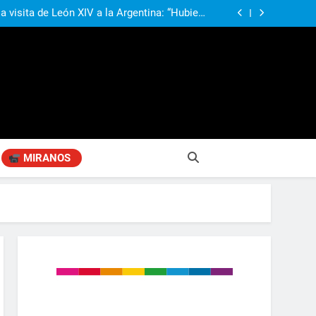
 Gobierno “tuvo que dar marcha atrás” con la
mbio de clima político entre los gobernadores
a visita de León XIV a la Argentina: “Hubiera
preferido que no viniera”
obierno «no renunció» a la venta de tierras a
re otros cambios que considera «gravísimos»
ió señales de fragilidad fiscal: “La economía
problema que puede volver a generar déficit”
 Gobierno “tuvo que dar marcha atrás” con la
mbio de clima político entre los gobernadores
a visita de León XIV a la Argentina: “Hubiera
preferido que no viniera”
MIRANOS