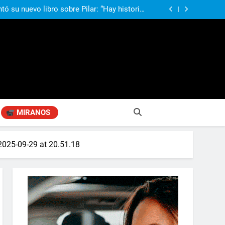
compañando los espacios de deporte para el
desarrollo de la comunidad
ó su nuevo libro sobre Pilar: “Hay historias
si nadie las plasma, se pierden para siempre”
agen positiva entre jefes comunales del GBA
Fabiana Cantilo presenta ‘Flor de Loto’
compañando los espacios de deporte para el
desarrollo de la comunidad
ó su nuevo libro sobre Pilar: “Hay historias
si nadie las plasma, se pierden para siempre”
agen positiva entre jefes comunales del GBA
Fabiana Cantilo presenta ‘Flor de Loto’
MIRANOS
025-09-29 at 20.51.18