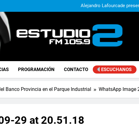
El municipio sigue a
Alejandro Lafourcade present
que, 
Achával, primero en im
El municipio sigue a
Alejandro Lafourcade present
que, 
Achával, primero en im
FM Estudio 2
CIAS
PROGRAMACIÓN
CONTACTO
ESCUCHANOS
l Banco Provincia en el Parque Industrial
WhatsApp Image 2
9-29 at 20.51.18