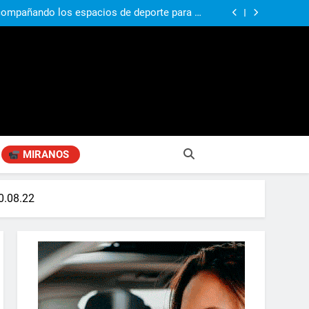
si, el papá del 10 de la selección argentina
compañando los espacios de deporte para el
desarrollo de la comunidad
ó su nuevo libro sobre Pilar: “Hay historias
si nadie las plasma, se pierden para siempre”
agen positiva entre jefes comunales del GBA
si, el papá del 10 de la selección argentina
compañando los espacios de deporte para el
desarrollo de la comunidad
ó su nuevo libro sobre Pilar: “Hay historias
si nadie las plasma, se pierden para siempre”
agen positiva entre jefes comunales del GBA
MIRANOS
0.08.22