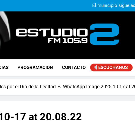
Murió Jorge Mes
El municipio sigue a
Alejandro Lafourcade present
que, 
Achával, primero en im
Murió Jorge Mes
El municipio sigue a
Alejandro Lafourcade present
que, 
Achával, primero en im
FM Estudio 2
CIAS
PROGRAMACIÓN
CONTACTO
ESCUCHANOS
s por el Día de la Lealtad
WhatsApp Image 2025-10-17 at 2
0-17 at 20.08.22