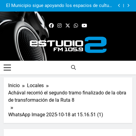
El Municipio acompañó al Centro Papa Francisco en
su primer aniversario
El Municipio sigue apoyando los espacios de cultura
e identidad
Real Pilar sumó en Quilmes y sigue firme en zona de
Reducido
Murió Jorge Messi, el papá del 10 de la selección
argentina
El Municipio acompañó al Centro Papa Francisco en
su primer aniversario
El Municipio sigue apoyando los espacios de cultura
e identidad
Real Pilar sumó en Quilmes y sigue firme en zona de
Reducido
Murió Jorge Messi, el papá del 10 de la selección
argentina
FM Estudio 2
Inicio
Locales
Achával recorrió el segundo tramo finalizado de la obra
de transformación de la Ruta 8
WhatsApp Image 2025-10-18 at 15.16.51 (1)