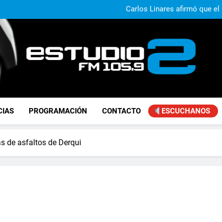
Claudio Caprarulo advirt
muestra un 
Carlos Linares afirmó que el
ley de tierras y advirtió un ca
Paco Olveira cuestionó l
Daniela Vilar aseguró que el G
extranjeros y advirtió sob
Claudio Caprarulo advirt
muestra un 
Carlos Linares afirmó que el
ley de tierras y advirtió un ca
Paco Olveira cuestionó l
FM Estudio 2
CIAS
PROGRAMACIÓN
CONTACTO
ESCUCHANOS
as de asfaltos de Derqui