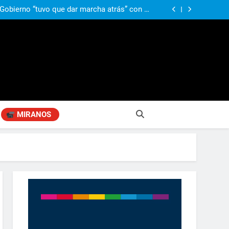
ió señales de fragilidad fiscal: “La economía
problema que puede volver a generar déficit”
 Gobierno “tuvo que dar marcha atrás” con la
mbio de clima político entre los gobernadores
a visita de León XIV a la Argentina: “Hubiera
preferido que no viniera”
obierno «no renunció» a la venta de tierras a
re otros cambios que considera «gravísimos»
ió señales de fragilidad fiscal: “La economía
problema que puede volver a generar déficit”
 Gobierno “tuvo que dar marcha atrás” con la
mbio de clima político entre los gobernadores
a visita de León XIV a la Argentina: “Hubiera
preferido que no viniera”
MIRANOS