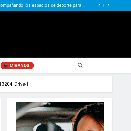
si, el papá del 10 de la selección argentina
compañando los espacios de deporte para el
desarrollo de la comunidad
ó su nuevo libro sobre Pilar: “Hay historias
si nadie las plasma, se pierden para siempre”
agen positiva entre jefes comunales del GBA
si, el papá del 10 de la selección argentina
compañando los espacios de deporte para el
desarrollo de la comunidad
ó su nuevo libro sobre Pilar: “Hay historias
si nadie las plasma, se pierden para siempre”
agen positiva entre jefes comunales del GBA
MIRANOS
13204_Drive-1