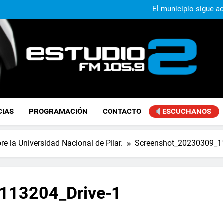
Murió Jorge Mes
El municipio sigue a
Alejandro Lafourcade present
que, 
Achával, primero en im
Murió Jorge Mes
El municipio sigue a
Alejandro Lafourcade present
que, 
Achával, primero en im
FM Estudio 2
CIAS
PROGRAMACIÓN
CONTACTO
ESCUCHANOS
re la Universidad Nacional de Pilar.
Screenshot_20230309_1
113204_Drive-1