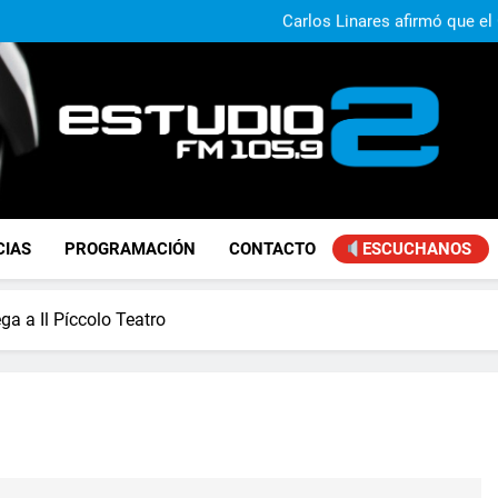
Claudio Caprarulo advirt
muestra un 
Carlos Linares afirmó que el
ley de tierras y advirtió un ca
Paco Olveira cuestionó l
Daniela Vilar aseguró que el G
extranjeros y advirtió sob
Claudio Caprarulo advirt
muestra un 
Carlos Linares afirmó que el
ley de tierras y advirtió un ca
Paco Olveira cuestionó l
FM Estudio 2
CIAS
PROGRAMACIÓN
CONTACTO
ESCUCHANOS
ga a Il Píccolo Teatro