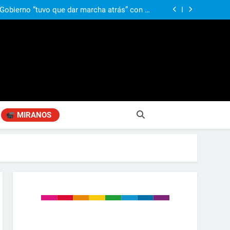
ió señales de fragilidad fiscal: “La economía
problema que puede volver a generar déficit”
 Gobierno “tuvo que dar marcha atrás” con la
mbio de clima político entre los gobernadores
a visita de León XIV a la Argentina: “Hubiera
preferido que no viniera”
obierno «no renunció» a la venta de tierras a
re otros cambios que considera «gravísimos»
ió señales de fragilidad fiscal: “La economía
problema que puede volver a generar déficit”
 Gobierno “tuvo que dar marcha atrás” con la
mbio de clima político entre los gobernadores
a visita de León XIV a la Argentina: “Hubiera
preferido que no viniera”
MIRANOS