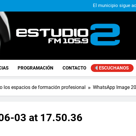
Murió Jorge Mes
El municipio sigue a
Alejandro Lafourcade present
que, 
Achával, primero en im
Murió Jorge Mes
El municipio sigue a
Alejandro Lafourcade present
que, 
Achával, primero en im
FM Estudio 2
CIAS
PROGRAMACIÓN
CONTACTO
ESCUCHANOS
 los espacios de formación profesional
WhatsApp Image 202
6-03 at 17.50.36