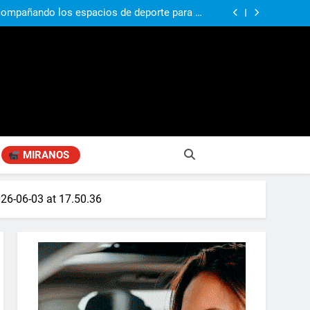
si, el papá del 10 de la selección argentina
compañando los espacios de deporte para el
desarrollo de la comunidad
ó su nuevo libro sobre Pilar: “Hay historias
si nadie las plasma, se pierden para siempre”
agen positiva entre jefes comunales del GBA
si, el papá del 10 de la selección argentina
compañando los espacios de deporte para el
desarrollo de la comunidad
ó su nuevo libro sobre Pilar: “Hay historias
si nadie las plasma, se pierden para siempre”
agen positiva entre jefes comunales del GBA
MIRANOS
6-06-03 at 17.50.36