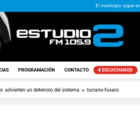
El municipio sigue a
Alejandro Lafourcade present
que, 
Achával, primero en im
Murió Jorge Mes
El municipio sigue a
Alejandro Lafourcade present
que, 
Achával, primero en im
FM Estudio 2
CIAS
PROGRAMACIÓN
CONTACTO
ESCUCHANOS
s: advierten un deterioro del sistema
luciano-fusaro