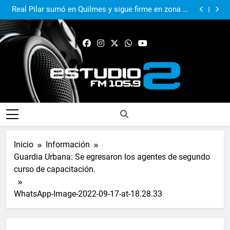
El Municipio sigue apoyando los espacios de cultura
e identidad
Real Pilar sumó en Quilmes y sigue firme en zona de
Reducido
Murió Jorge Messi, el papá del 10 de la selección
argentina
El Municipio acompañó al Centro Papa Francisco en
su primer aniversario
El Municipio sigue apoyando los espacios de cultura
e identidad
Real Pilar sumó en Quilmes y sigue firme en zona de
Reducido
Murió Jorge Messi, el papá del 10 de la selección
argentina
FM Estudio 2
Inicio
Información
Guardia Urbana: Se egresaron los agentes de segundo
curso de capacitación.
WhatsApp-Image-2022-09-17-at-18.28.33