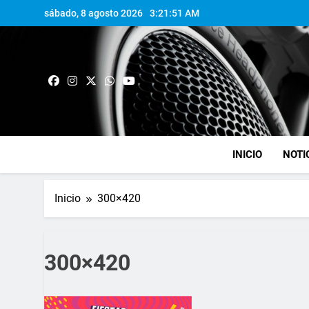
sábado, 8 agosto 2026
3:21:52 AM
INICIO
NOTI
Inicio
300×420
300×420