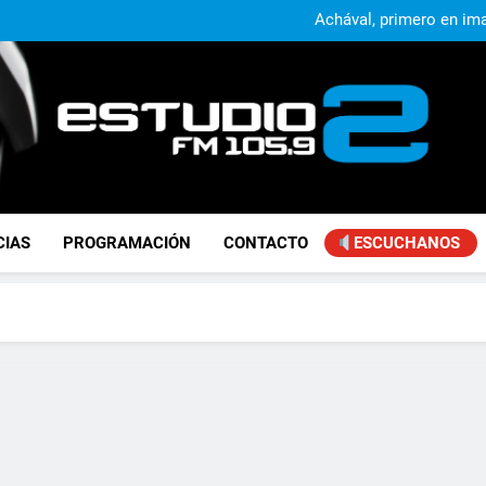
Alejandro Lafourcade present
que, 
Achával, primero en im
El municipio sigue a
Alejandro Lafourcade present
que, 
Achával, primero en im
FM Estudio 2
CIAS
PROGRAMACIÓN
CONTACTO
ESCUCHANOS