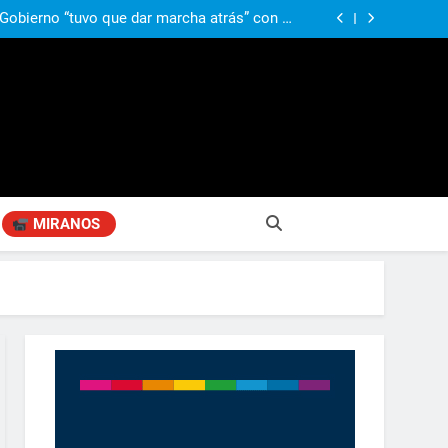
ió señales de fragilidad fiscal: “La economía
problema que puede volver a generar déficit”
 Gobierno “tuvo que dar marcha atrás” con la
mbio de clima político entre los gobernadores
a visita de León XIV a la Argentina: “Hubiera
preferido que no viniera”
obierno «no renunció» a la venta de tierras a
re otros cambios que considera «gravísimos»
ió señales de fragilidad fiscal: “La economía
problema que puede volver a generar déficit”
 Gobierno “tuvo que dar marcha atrás” con la
mbio de clima político entre los gobernadores
a visita de León XIV a la Argentina: “Hubiera
preferido que no viniera”
MIRANOS