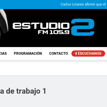
Claudio Caprarulo advirt
muestra un 
Carlos Linares afirmó que el
ley de tierras y advirtió un ca
Paco Olveira cuestionó l
Daniela Vilar aseguró que el G
extranjeros y advirtió sob
Claudio Caprarulo advirt
muestra un 
Carlos Linares afirmó que el
ley de tierras y advirtió un ca
Paco Olveira cuestionó l
FM Estudio 2
CIAS
PROGRAMACIÓN
CONTACTO
ESCUCHANOS
 de trabajo 1