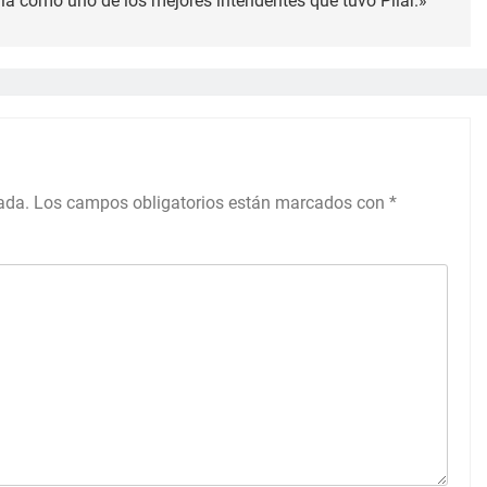
oria como uno de los mejores intendentes que tuvo Pilar.»
ada.
Los campos obligatorios están marcados con
*