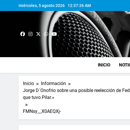
miércoles, 5 agosto 2026
12:37:26 AM
INICIO
NOTI
Inicio
Información
Jorge D´Onofrio sobre una posible reelección de Fed
que tuvo Pilar.»
FMNsy__X0AEQXj-