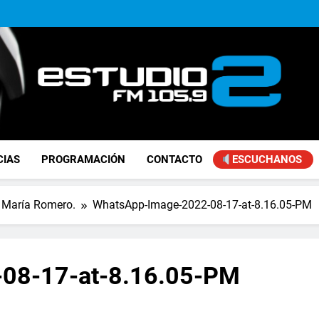
Achával, primero en im
El municipio sigue a
Alejandro Lafourcade present
que, 
Achával, primero en im
FM Estudio 2
CIAS
PROGRAMACIÓN
CONTACTO
ESCUCHANOS
a María Romero.
WhatsApp-Image-2022-08-17-at-8.16.05-PM
08-17-at-8.16.05-PM