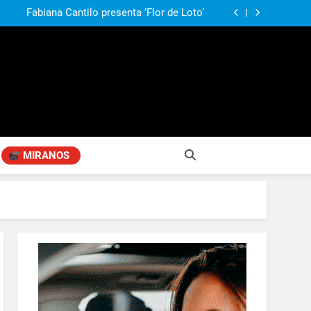
agen positiva entre jefes comunales del GBA
Fabiana Cantilo presenta ‘Flor de Loto’
compañando los espacios de deporte para el
desarrollo de la comunidad
ó su nuevo libro sobre Pilar: “Hay historias
si nadie las plasma, se pierden para siempre”
agen positiva entre jefes comunales del GBA
Fabiana Cantilo presenta ‘Flor de Loto’
MIRANOS