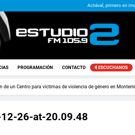
Alejandro Lafourcade present
que, 
Achával, primero en im
Kicillof: “Se logró que Nació
Alejandro Lafourcade present
que, 
Achával, primero en im
Kicillof: “Se logró que Nació
FM Estudio 2
CIAS
PROGRAMACIÓN
CONTACTO
ESCUCHANOS
ón de un Centro para víctimas de violencia de género en Monterre
12-26-at-20.09.48