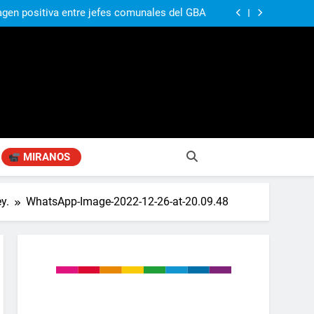
ó su nuevo libro sobre Pilar: “Hay historias
si nadie las plasma, se pierden para siempre”
agen positiva entre jefes comunales del GBA
Fabiana Cantilo presenta ‘Flor de Loto’
n desestime la locura de la venta de tierras a
extranjeros”
ó su nuevo libro sobre Pilar: “Hay historias
si nadie las plasma, se pierden para siempre”
agen positiva entre jefes comunales del GBA
Fabiana Cantilo presenta ‘Flor de Loto’
n desestime la locura de la venta de tierras a
extranjeros”
MIRANOS
y.
WhatsApp-Image-2022-12-26-at-20.09.48