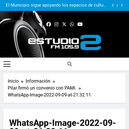
El Municipio sigue apoyando los espacios de cultura
e identidad
Real Pilar sumó en Quilmes y sigue firme en zona de
Reducido
Murió Jorge Messi, el papá del 10 de la selección
argentina
El Municipio acompañó al Centro Papa Francisco en
su primer aniversario
El Municipio sigue apoyando los espacios de cultura
e identidad
Real Pilar sumó en Quilmes y sigue firme en zona de
Reducido
Murió Jorge Messi, el papá del 10 de la selección
argentina
FM Estudio 2
Inicio
Información
Pilar firmó un convenio con PAMI.
WhatsApp-Image-2022-09-09-at-21.32.11
WhatsApp-Image-2022-09-