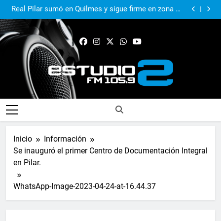
El Municipio sigue apoyando los espacios de cultura
e identidad
Real Pilar sumó en Quilmes y sigue firme en zona de
Reducido
Murió Jorge Messi, el papá del 10 de la selección
argentina
El Municipio acompañó al Centro Papa Francisco en
su primer aniversario
El Municipio sigue apoyando los espacios de cultura
e identidad
Real Pilar sumó en Quilmes y sigue firme en zona de
Reducido
Murió Jorge Messi, el papá del 10 de la selección
argentina
FM Estudio 2
Inicio
Información
Se inauguró el primer Centro de Documentación Integral
en Pilar.
WhatsApp-Image-2023-04-24-at-16.44.37