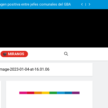
agen positiva entre jefes comunales del GBA
Fabiana Cantilo presenta ‘Flor de Loto’
n desestime la locura de la venta de tierras a
extranjeros”
ó su nuevo libro sobre Pilar: “Hay historias
si nadie las plasma, se pierden para siempre”
agen positiva entre jefes comunales del GBA
Fabiana Cantilo presenta ‘Flor de Loto’
n desestime la locura de la venta de tierras a
extranjeros”
MIRANOS
mage-2023-01-04-at-16.01.06