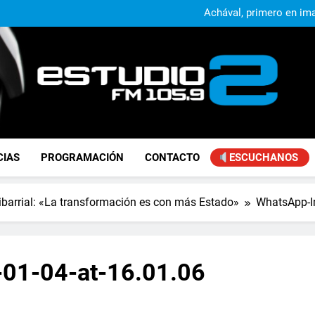
Achával, primero en im
Kicillof: “Se logró que Nació
Alejandro Lafourcade present
que, 
Achával, primero en im
Kicillof: “Se logró que Nació
FM Estudio 2
CIAS
PROGRAMACIÓN
CONTACTO
ESCUCHANOS
ibarrial: «La transformación es con más Estado»
WhatsApp-I
01-04-at-16.01.06