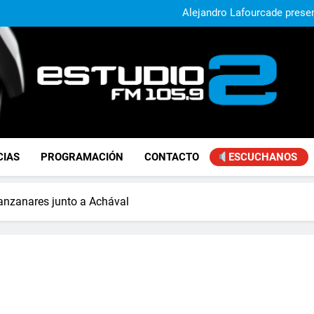
El municipio sigue a
Alejandro Lafourcade present
que, 
Achával, primero en im
El municipio sigue a
Alejandro Lafourcade present
que, 
Achával, primero en im
FM Estudio 2
CIAS
PROGRAMACIÓN
CONTACTO
ESCUCHANOS
Manzanares junto a Achával