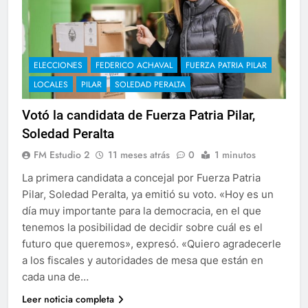
ELECCIONES
FEDERICO ACHAVAL
FUERZA PATRIA PILAR
LOCALES
PILAR
SOLEDAD PERALTA
Votó la candidata de Fuerza Patria Pilar,
Soledad Peralta
FM Estudio 2
11 meses atrás
0
1 minutos
La primera candidata a concejal por Fuerza Patria
Pilar, Soledad Peralta, ya emitió su voto. «Hoy es un
día muy importante para la democracia, en el que
tenemos la posibilidad de decidir sobre cuál es el
futuro que queremos», expresó. «Quiero agradecerle
a los fiscales y autoridades de mesa que están en
cada una de…
Leer noticia completa