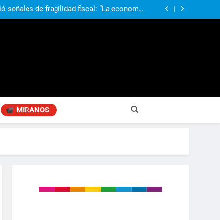
obierno «no renunció» a la venta de tierras a
re otros cambios que considera «gravísimos»
ió señales de fragilidad fiscal: “La economía
problema que puede volver a generar déficit”
 Gobierno “tuvo que dar marcha atrás” con la
mbio de clima político entre los gobernadores
a visita de León XIV a la Argentina: “Hubiera
preferido que no viniera”
obierno «no renunció» a la venta de tierras a
re otros cambios que considera «gravísimos»
ió señales de fragilidad fiscal: “La economía
problema que puede volver a generar déficit”
 Gobierno “tuvo que dar marcha atrás” con la
mbio de clima político entre los gobernadores
a visita de León XIV a la Argentina: “Hubiera
preferido que no viniera”
MIRANOS