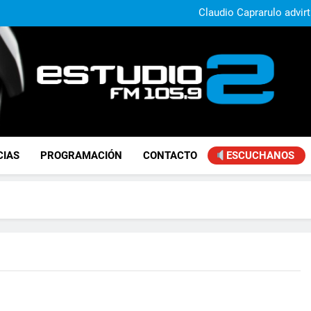
Daniela Vilar aseguró que el G
extranjeros y advirtió sob
Claudio Caprarulo advirt
muestra un 
Carlos Linares afirmó que el
ley de tierras y advirtió un ca
Paco Olveira cuestionó l
Daniela Vilar aseguró que el G
extranjeros y advirtió sob
Claudio Caprarulo advirt
muestra un 
Carlos Linares afirmó que el
ley de tierras y advirtió un ca
Paco Olveira cuestionó l
FM Estudio 2
CIAS
PROGRAMACIÓN
CONTACTO
ESCUCHANOS