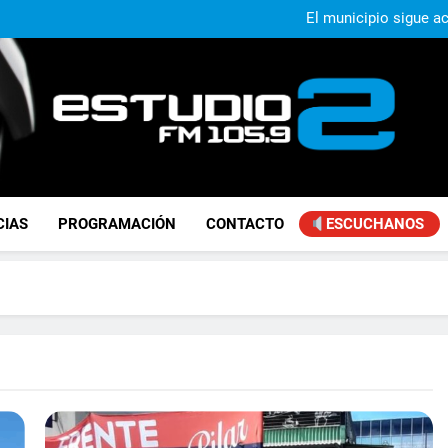
Murió Jorge Mes
El municipio sigue a
Alejandro Lafourcade present
que, 
Achával, primero en im
Murió Jorge Mes
El municipio sigue a
Alejandro Lafourcade present
que, 
Achával, primero en im
FM Estudio 2
CIAS
PROGRAMACIÓN
CONTACTO
ESCUCHANOS