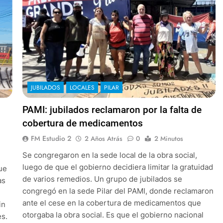
JUBILADOS
LOCALES
PILAR
PAMI: jubilados reclamaron por la falta de
cobertura de medicamentos
FM Estudio 2
2 Años Atrás
0
2 Minutos
Se congregaron en la sede local de la obra social,
luego de que el gobierno decidiera limitar la gratuidad
que
de varios remedios. Un grupo de jubilados se
as
congregó en la sede Pilar del PAMI, donde reclamaron
ante el cese en la cobertura de medicamentos que
in
otorgaba la obra social. Es que el gobierno nacional
es.