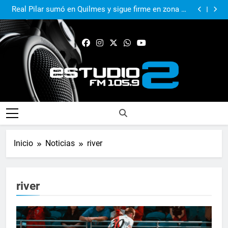
El Municipio sigue apoyando los espacios de cultura
e identidad
Real Pilar sumó en Quilmes y sigue firme en zona de
Reducido
Murió Jorge Messi, el papá del 10 de la selección
argentina
El Municipio acompañó al Centro Papa Francisco en
su primer aniversario
El Municipio sigue apoyando los espacios de cultura
e identidad
Real Pilar sumó en Quilmes y sigue firme en zona de
Reducido
Murió Jorge Messi, el papá del 10 de la selección
argentina
FM Estudio 2
Inicio
Noticias
river
river