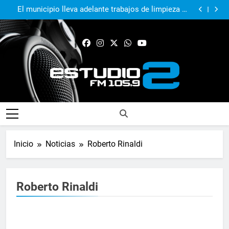
Achával participó de la movilización al Congreso
junto a la Liga de Intendentes
El municipio lleva adelante trabajos de limpieza de
desagües y arroyos
Daniela Vilar aseguró que el Gobierno «no renunció»
a la venta de tierras a extranjeros y advirtió sobre
Kicillof: “Se logró que Nación desestime la locura de
otros cambios que considera «gravísimos»
la venta de tierras a extranjeros”
Achával participó de la movilización al Congreso
junto a la Liga de Intendentes
El municipio lleva adelante trabajos de limpieza de
desagües y arroyos
Daniela Vilar aseguró que el Gobierno «no renunció»
a la venta de tierras a extranjeros y advirtió sobre
otros cambios que considera «gravísimos»
FM Estudio 2
Inicio
Noticias
Roberto Rinaldi
Roberto Rinaldi