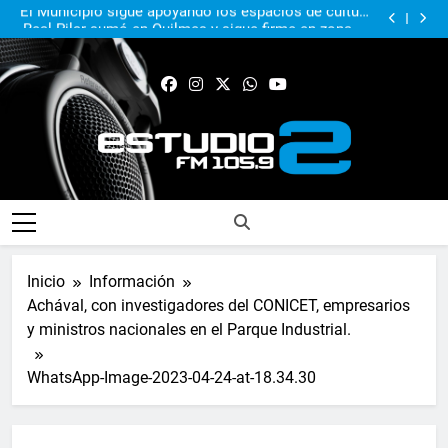
El Municipio sigue apoyando los espacios de cultura
e identidad
Real Pilar sumó en Quilmes y sigue firme en zona de
Reducido
Murió Jorge Messi, el papá del 10 de la selección
argentina
El Municipio acompañó al Centro Papa Francisco en
su primer aniversario
El Municipio sigue apoyando los espacios de cultura
e identidad
Real Pilar sumó en Quilmes y sigue firme en zona de
Reducido
Murió Jorge Messi, el papá del 10 de la selección
argentina
FM Estudio 2
Inicio
Información
Achával, con investigadores del CONICET, empresarios
y ministros nacionales en el Parque Industrial.
WhatsApp-Image-2023-04-24-at-18.34.30