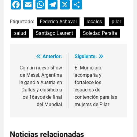
Facebook
Email
WhatsApp
Telegram
X
Compartir
Etiquetado:
Federico Achaval
locales
pilar
salud
Santiago Laurent
Soledad Peralta
Anterior:
Siguiente:
Con un nuevo show
El Municipio
de Messi, Argentina
acompaña y
le ganó a Austria en
fortalece los
Dallas y clasificó a
espacios de
los 16avos de final
contención para las
del Mundial
mujeres de Pilar
Noticias relacionadas