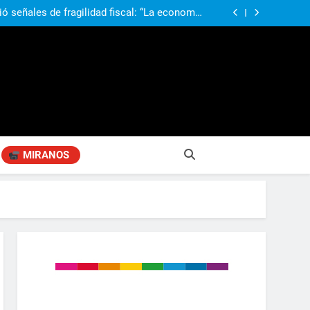
ió señales de fragilidad fiscal: “La economía
problema que puede volver a generar déficit”
 Gobierno “tuvo que dar marcha atrás” con la
mbio de clima político entre los gobernadores
a visita de León XIV a la Argentina: “Hubiera
preferido que no viniera”
obierno «no renunció» a la venta de tierras a
re otros cambios que considera «gravísimos»
ió señales de fragilidad fiscal: “La economía
problema que puede volver a generar déficit”
 Gobierno “tuvo que dar marcha atrás” con la
mbio de clima político entre los gobernadores
a visita de León XIV a la Argentina: “Hubiera
preferido que no viniera”
MIRANOS