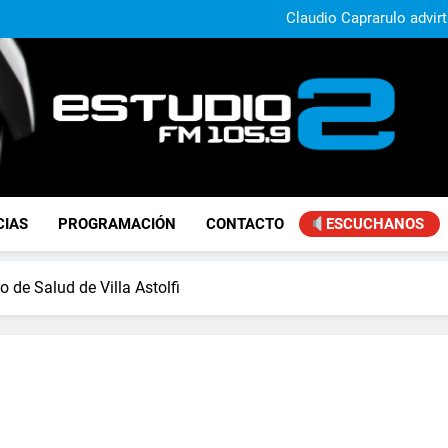
Claudio Caprarulo advirt
muestra un 
Carlos Linares afirmó que el
ley de tierras y advirtió un ca
Paco Olveira cuestionó l
Daniela Vilar aseguró que el G
extranjeros y advirtió sob
Claudio Caprarulo advirt
muestra un 
Carlos Linares afirmó que el
ley de tierras y advirtió un ca
Paco Olveira cuestionó l
FM Estudio 2
CIAS
PROGRAMACIÓN
CONTACTO
ESCUCHANOS
 de Salud de Villa Astolfi