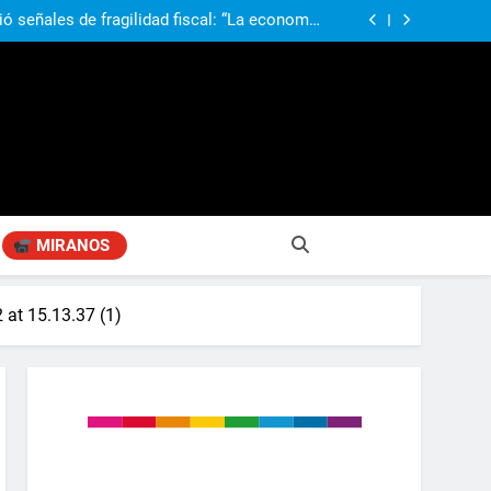
obierno «no renunció» a la venta de tierras a
re otros cambios que considera «gravísimos»
ió señales de fragilidad fiscal: “La economía
problema que puede volver a generar déficit”
 Gobierno “tuvo que dar marcha atrás” con la
mbio de clima político entre los gobernadores
a visita de León XIV a la Argentina: “Hubiera
preferido que no viniera”
obierno «no renunció» a la venta de tierras a
re otros cambios que considera «gravísimos»
ió señales de fragilidad fiscal: “La economía
problema que puede volver a generar déficit”
 Gobierno “tuvo que dar marcha atrás” con la
mbio de clima político entre los gobernadores
a visita de León XIV a la Argentina: “Hubiera
preferido que no viniera”
MIRANOS
at 15.13.37 (1)