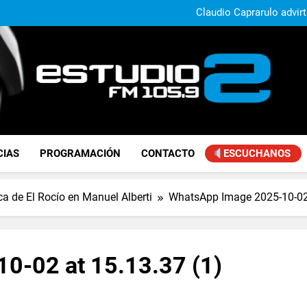
Daniela Vilar aseguró que el G
extranjeros y advirtió sob
Claudio Caprarulo advirt
muestra un 
Carlos Linares afirmó que el
ley de tierras y advirtió un ca
Paco Olveira cuestionó l
Daniela Vilar aseguró que el G
extranjeros y advirtió sob
Claudio Caprarulo advirt
muestra un 
Carlos Linares afirmó que el
ley de tierras y advirtió un ca
Paco Olveira cuestionó l
FM Estudio 2
CIAS
PROGRAMACIÓN
CONTACTO
ESCUCHANOS
ica de El Rocío en Manuel Alberti
WhatsApp Image 2025-10-02 
0-02 at 15.13.37 (1)