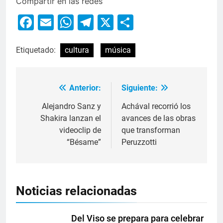
Compartir en las redes
Facebook
Email
WhatsApp
Telegram
X
Compartir
Etiquetado:
cultura
música
Anterior:
Siguiente:
Alejandro Sanz y
Achával recorrió los
Shakira lanzan el
avances de las obras
videoclip de
que transforman
“Bésame”
Peruzzotti
Noticias relacionadas
Del Viso se prepara para celebrar