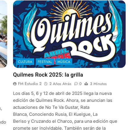
CULTURA
FESTIVAL
MÚSICA
Quilmes Rock 2025: la grilla
FM Estudio 2
2 Años Atrás
0
3 Minutos
Los días 5, 6 y 12 de abril de 2025 llega la nueva
edición de Quilmes Rock. Ahora, se anuncian las
actuaciones de No Te Va Gustar, Rata
,
Blanca, Conociendo Rusia, El Kuelgue, La
Beriso y Cruzando el Charco, para una edición que
ndo
promete ser inolvidable. También serán de la