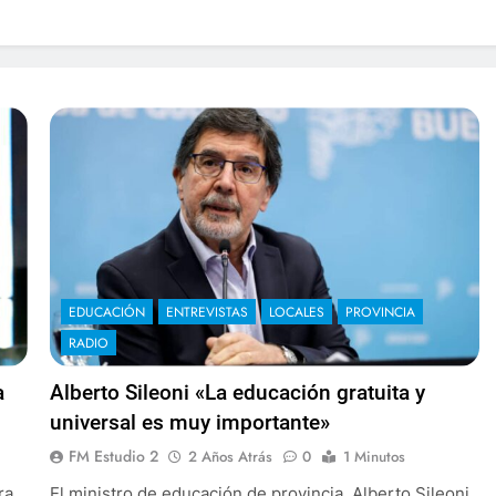
EDUCACIÓN
ENTREVISTAS
LOCALES
PROVINCIA
RADIO
a
Alberto Sileoni «La educación gratuita y
universal es muy importante»
FM Estudio 2
2 Años Atrás
0
1 Minutos
ra
El ministro de educación de provincia, Alberto Sileoni