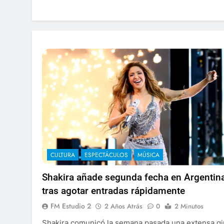
CULTURA
ESPECTÁCULOS
MÚSICA
Shakira añade segunda fecha en Argentin
tras agotar entradas rápidamente
FM Estudio 2
2 Años Atrás
0
2 Minutos
Shakira comunicó la semana pasada una extensa gi