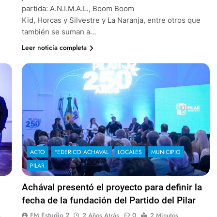
partida: A.N.I.M.A.L., Boom Boom
Kid, Horcas y Silvestre y La Naranja, entre otros que
también se suman a…
Leer noticia completa
ACTO
FEDERICO ACHAVAL
LOCALES
MUNICIPIO
PILAR
Achával presentó el proyecto para definir la
fecha de la fundación del Partido del Pilar
FM Estudio 2
2 Años Atrás
0
2 Minutos