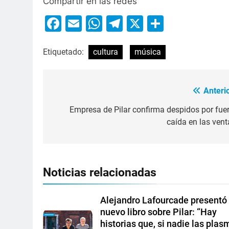
Compartir en las redes
Facebook
Email
WhatsApp
Telegram
X
Compart
Etiquetado:
cultura
música
Anterio
Empresa de Pilar confirma despidos por fuer
caída en las vent
Noticias relacionadas
Alejandro Lafourcade presentó
nuevo libro sobre Pilar: “Hay
historias que, si nadie las plas