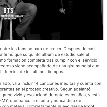
 entre los fans no para de crecer. Después de casi
onfirmó que su quinto álbum de estudio sale el
o formación completa tras cumplir con el servicio
te regreso viene acompañado de una gira mundial que
s fuertes de los últimos tiempos.
elado, va a incluir 14 canciones inéditas y cuenta con
egrantes en el proceso creativo. Según adelantó
 grupo vivió y evolucionó durante estos años, y está
RMY, que bancó la espera y nunca dejó de
o con material completamente nuevo desde Proof