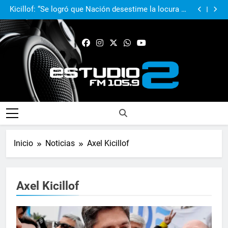
Fabiana Cantilo presenta ‘Flor de Loto’
Kicillof: “Se logró que Nación desestime la locura de
la venta de tierras a extranjeros”
Achával participó de la movilización al Congreso
junto a la Liga de Intendentes
Achával, primero en imagen positiva entre jefes
comunales del GBA
Fabiana Cantilo presenta ‘Flor de Loto’
Kicillof: “Se logró que Nación desestime la locura de
la venta de tierras a extranjeros”
Achával participó de la movilización al Congreso
junto a la Liga de Intendentes
FM Estudio 2
Inicio
Noticias
Axel Kicillof
Axel Kicillof