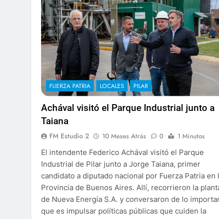
FUERZA PATRIA
LOCALES
PILAR
Achával visitó el Parque Industrial junto a
Taiana
FM Estudio 2
10 Meses Atrás
0
1 Minutos
El intendente Federico Achával visitó el Parque
Industrial de Pilar junto a Jorge Taiana, primer
candidato a diputado nacional por Fuerza Patria en 
Provincia de Buenos Aires. Allí, recorrieron la plant
de Nueva Energía S.A. y conversaron de lo importa
que es impulsar políticas públicas que cuiden la