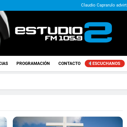
Claudio Caprarulo advirt
muestra un 
Carlos Linares afirmó que el
ley de tierras y advirtió un ca
Paco Olveira cuestionó l
Daniela Vilar aseguró que el G
extranjeros y advirtió sob
Claudio Caprarulo advirt
muestra un 
Carlos Linares afirmó que el
ley de tierras y advirtió un ca
Paco Olveira cuestionó l
FM Estudio 2
CIAS
PROGRAMACIÓN
CONTACTO
ESCUCHANOS