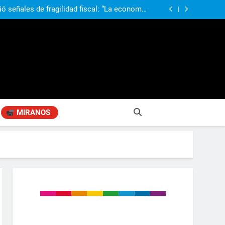
ió señales de fragilidad fiscal: “La economía
problema que puede volver a generar déficit”
 Gobierno “tuvo que dar marcha atrás” con la
mbio de clima político entre los gobernadores
a visita de León XIV a la Argentina: “Hubiera
preferido que no viniera”
obierno «no renunció» a la venta de tierras a
re otros cambios que considera «gravísimos»
ió señales de fragilidad fiscal: “La economía
problema que puede volver a generar déficit”
 Gobierno “tuvo que dar marcha atrás” con la
mbio de clima político entre los gobernadores
a visita de León XIV a la Argentina: “Hubiera
preferido que no viniera”
MIRANOS