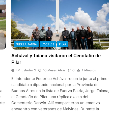
FUERZA PATRIA
LOCALES
PILAR
Achával y Taiana visitaron el Cenotafio de
Pilar
FM Estudio 2
10 Meses Atrás
0
1 Minutos
El intendente Federico Achával recorrió junto al primer
candidato a diputado nacional por la Provincia de
la
Buenos Aires en la lista de Fuerza Patria, Jorge Taiana,
a
el Cenotafio de Pilar, una réplica exacta del
nte
Cementerio Darwin. Allí compartieron un emotivo
encuentro con veteranos de Malvinas. Durante la