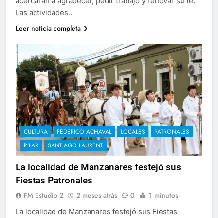
acercarán a agradecer, pedir trabajo y renovar su fe.
Las actividades…
Leer noticia completa
CULTURA
FEDERICO ACHAVAL
LOCALES
PATRONALES
PILAR
SANTIAGO LAURENT
La localidad de Manzanares festejó sus
Fiestas Patronales
FM Estudio 2
2 meses atrás
0
1 minutos
La localidad de Manzanares festejó sus Fiestas