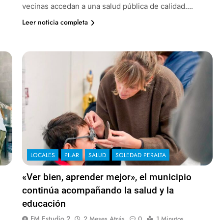
vecinas accedan a una salud pública de calidad….
Leer noticia completa
LOCALES
PILAR
SALUD
SOLEDAD PERALTA
«Ver bien, aprender mejor», el municipio
continúa acompañando la salud y la
educación
FM Estudio 2
2 Meses Atrás
0
1 Minutos