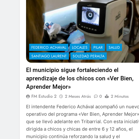
FEDERICO ACHAVAL
LOCALES
PILAR
SALUD
SANTIAGO LAURENT
SOLEDAD PERALTA
El municipio sigue fortaleciendo el
aprendizaje de los chicos con «Ver Bien,
Aprender Mejor»
FM Estudio 2
2 Meses Atrás
0
2 Minutos
El intendente Federico Achával acompañó un nuev
operativo del programa «Ver Bien, Aprender Mejor
que se llevó adelante en Tribarrial. Con esta iniciat
dirigida a chicos y chicas de entre 6 y 12 años, el
municipio continúa reforzando la salud y el