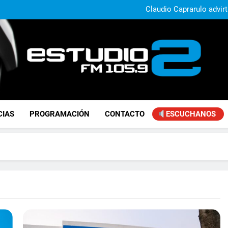
Claudio Caprarulo advirt
muestra un 
Carlos Linares afirmó que el
ley de tierras y advirtió un ca
Paco Olveira cuestionó l
Daniela Vilar aseguró que el G
extranjeros y advirtió sob
Claudio Caprarulo advirt
muestra un 
Carlos Linares afirmó que el
ley de tierras y advirtió un ca
Paco Olveira cuestionó l
FM Estudio 2
CIAS
PROGRAMACIÓN
CONTACTO
ESCUCHANOS