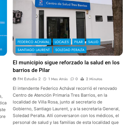
FEDERICO ACHAVAL
LOCALES
PILAR
SALUD
SANTIAGO LAURENT
SOLEDAD PERALTA
El municipio sigue reforzado la salud en los
barrios de Pilar
FM Estudio 2
1 Mes Atrás
0
2 Minutos
El intendente Federico Achával recorrió el renovado
Centro de Atención Primaria Tres Barrios, en la
s,
localidad de Villa Rosa, junto al secretario de
tica
Gobierno, Santiago Laurent, y a la secretaria General,
ste
Soledad Peralta. Allí conversaron con los médicos, el
bre
personal de salud y las familias de esta localidad que