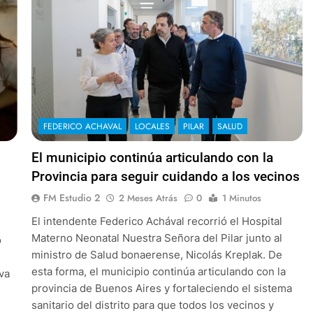
FEDERICO ACHAVAL
LOCALES
PILAR
SALUD
El municipio continúa articulando con la
Provincia para seguir cuidando a los vecinos
FM Estudio 2
2 Meses Atrás
0
1 Minutos
El intendente Federico Achával recorrió el Hospital
Materno Neonatal Nuestra Señora del Pilar junto al
o
ministro de Salud bonaerense, Nicolás Kreplak. De
»
esta forma, el municipio continúa articulando con la
iva
provincia de Buenos Aires y fortaleciendo el sistema
sanitario del distrito para que todos los vecinos y