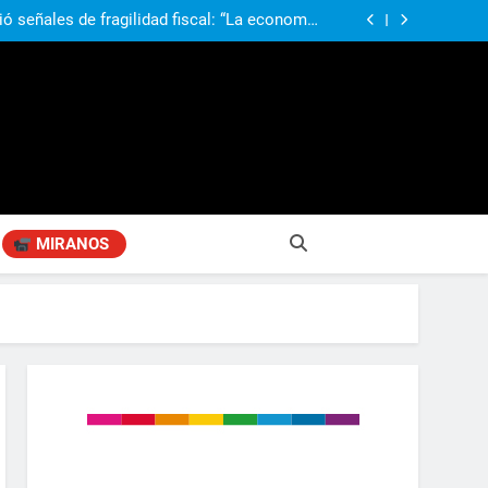
ió señales de fragilidad fiscal: “La economía
problema que puede volver a generar déficit”
 Gobierno “tuvo que dar marcha atrás” con la
mbio de clima político entre los gobernadores
a visita de León XIV a la Argentina: “Hubiera
preferido que no viniera”
obierno «no renunció» a la venta de tierras a
re otros cambios que considera «gravísimos»
ió señales de fragilidad fiscal: “La economía
problema que puede volver a generar déficit”
 Gobierno “tuvo que dar marcha atrás” con la
mbio de clima político entre los gobernadores
a visita de León XIV a la Argentina: “Hubiera
preferido que no viniera”
MIRANOS