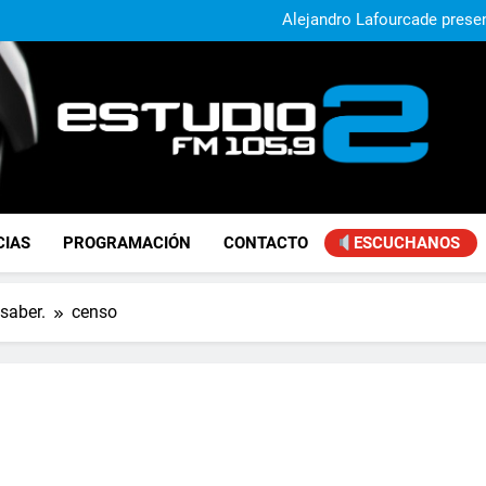
Alejandro Lafourcade present
que, 
Achával, primero en im
El municipio sigue a
Alejandro Lafourcade present
que, 
Achával, primero en im
FM Estudio 2
CIAS
PROGRAMACIÓN
CONTACTO
ESCUCHANOS
saber.
censo