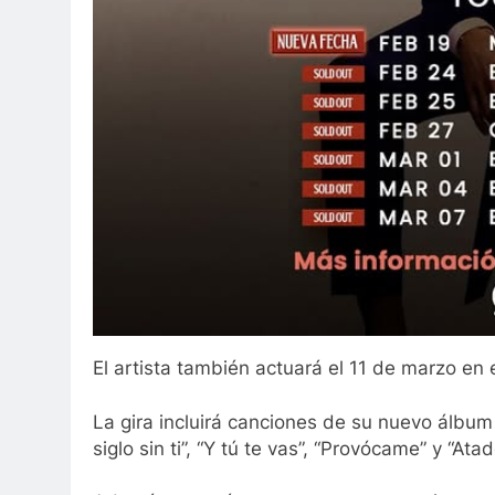
El artista también actuará el 11 de marzo en 
La gira incluirá canciones de su nuevo álbum y
siglo sin ti”, “Y tú te vas”, “Provócame” y “Ata