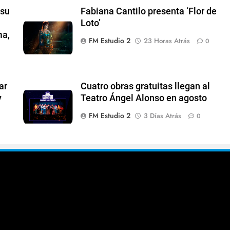
 su
Fabiana Cantilo presenta ‘Flor de
Loto’
ma,
FM Estudio 2
23 Horas Atrás
0
ar
Cuatro obras gratuitas llegan al
y
Teatro Ángel Alonso en agosto
FM Estudio 2
3 Días Atrás
0