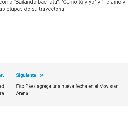
como “Bailando bachata”, “Como tú y yo” y “Te amo y
as etapas de su trayectoria.
ir
r:
Siguiente:
ad
Fito Páez agrega una nueva fecha en el Movistar
ra
Arena