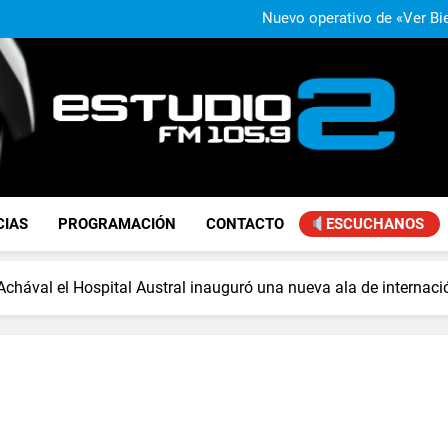
La Secundaria Nº 40 de Manuel 
Nuevo operativo de «Ver Bie
Agustina Propato rechazó la fl
«Se
José Ignacio de Mendiguren advi
con Brasil: «No somo
La Secundaria Nº 40 de Manuel 
Nuevo operativo de «Ver Bie
Agustina Propato rechazó la fl
«Se
José Ignacio de Mendiguren advi
con Brasil: «No somo
FM Estudio 2
CIAS
PROGRAMACIÓN
CONTACTO
ESCUCHANOS
Achával el Hospital Austral inauguró una nueva ala de internaci