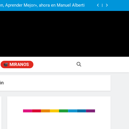
Alberti recibió a los estudiantes ampliada y
sucediendo»
transformada en la vuelta a clases
n, Aprender Mejor», ahora en Manuel Alberti
exibilización de la Ley de Tierras y advirtió:
ría una tragedia para la soberanía argentina»
rtió por el impacto de la crisis diplomática
s conscientes de la gravedad de lo que está
Alberti recibió a los estudiantes ampliada y
sucediendo»
transformada en la vuelta a clases
n, Aprender Mejor», ahora en Manuel Alberti
exibilización de la Ley de Tierras y advirtió:
ría una tragedia para la soberanía argentina»
rtió por el impacto de la crisis diplomática
s conscientes de la gravedad de lo que está
sucediendo»
MIRANOS
ón