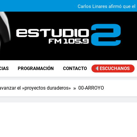
Claudio Caprarulo advirt
muestra un 
Carlos Linares afirmó que el
ley de tierras y advirtió un ca
Paco Olveira cuestionó l
Daniela Vilar aseguró que el G
extranjeros y advirtió sob
Claudio Caprarulo advirt
muestra un 
Carlos Linares afirmó que el
ley de tierras y advirtió un ca
Paco Olveira cuestionó l
FM Estudio 2
CIAS
PROGRAMACIÓN
CONTACTO
ESCUCHANOS
 avanzar el »proyectos duraderos»
00-ARROYO