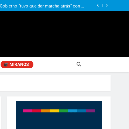
ió señales de fragilidad fiscal: “La economía
problema que puede volver a generar déficit”
 Gobierno “tuvo que dar marcha atrás” con la
mbio de clima político entre los gobernadores
a visita de León XIV a la Argentina: “Hubiera
preferido que no viniera”
obierno «no renunció» a la venta de tierras a
re otros cambios que considera «gravísimos»
ió señales de fragilidad fiscal: “La economía
problema que puede volver a generar déficit”
 Gobierno “tuvo que dar marcha atrás” con la
mbio de clima político entre los gobernadores
a visita de León XIV a la Argentina: “Hubiera
preferido que no viniera”
MIRANOS