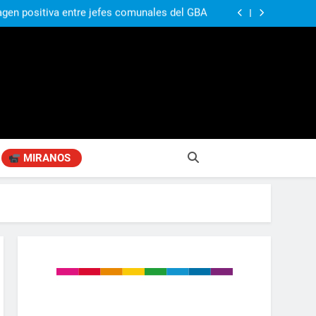
agen positiva entre jefes comunales del GBA
Fabiana Cantilo presenta ‘Flor de Loto’
n desestime la locura de la venta de tierras a
extranjeros”
ó su nuevo libro sobre Pilar: “Hay historias
si nadie las plasma, se pierden para siempre”
agen positiva entre jefes comunales del GBA
Fabiana Cantilo presenta ‘Flor de Loto’
n desestime la locura de la venta de tierras a
extranjeros”
MIRANOS