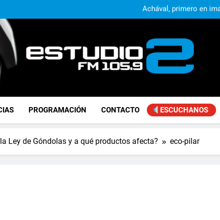
Achával, primero en im
Kicillof: “Se logró que Nació
Alejandro Lafourcade present
que, 
Achával, primero en im
Kicillof: “Se logró que Nació
FM Estudio 2
CIAS
PROGRAMACIÓN
CONTACTO
ESCUCHANOS
 la Ley de Góndolas y a qué productos afecta?
eco-pilar