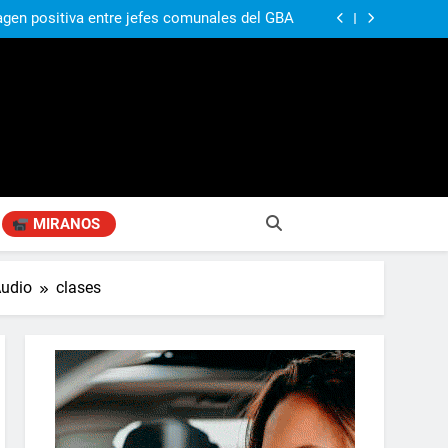
ó su nuevo libro sobre Pilar: “Hay historias
si nadie las plasma, se pierden para siempre”
agen positiva entre jefes comunales del GBA
Fabiana Cantilo presenta ‘Flor de Loto’
compañando los espacios de deporte para el
desarrollo de la comunidad
ó su nuevo libro sobre Pilar: “Hay historias
si nadie las plasma, se pierden para siempre”
agen positiva entre jefes comunales del GBA
Fabiana Cantilo presenta ‘Flor de Loto’
MIRANOS
Audio
clases