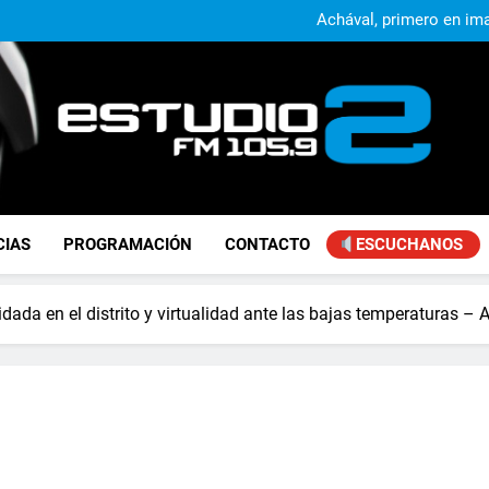
Alejandro Lafourcade present
que, 
Achával, primero en im
El municipio sigue a
Alejandro Lafourcade present
que, 
Achával, primero en im
FM Estudio 2
CIAS
PROGRAMACIÓN
CONTACTO
ESCUCHANOS
dada en el distrito y virtualidad ante las bajas temperaturas – 