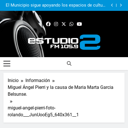
El Municipio sigue apoyando los espacios de cultura
e identidad
Real Pilar sumó en Quilmes y sigue firme en zona de
Reducido
Murió Jorge Messi, el papá del 10 de la selección
argentina
El Municipio acompañó al Centro Papa Francisco en
su primer aniversario
El Municipio sigue apoyando los espacios de cultura
e identidad
Real Pilar sumó en Quilmes y sigue firme en zona de
Reducido
Murió Jorge Messi, el papá del 10 de la selección
argentina
FM Estudio 2
Inicio
Información
Miguel Ángel Pierri y la causa de Maria Marta Garcia
Belsunse.
miguel-angel-pierri-foto-
rolando___JunUooEg5_640x361__1