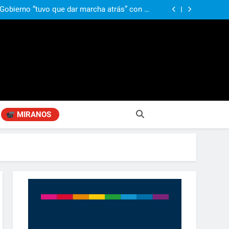
ió señales de fragilidad fiscal: “La economía
problema que puede volver a generar déficit”
 Gobierno “tuvo que dar marcha atrás” con la
mbio de clima político entre los gobernadores
a visita de León XIV a la Argentina: “Hubiera
preferido que no viniera”
obierno «no renunció» a la venta de tierras a
re otros cambios que considera «gravísimos»
ió señales de fragilidad fiscal: “La economía
problema que puede volver a generar déficit”
 Gobierno “tuvo que dar marcha atrás” con la
mbio de clima político entre los gobernadores
a visita de León XIV a la Argentina: “Hubiera
preferido que no viniera”
MIRANOS