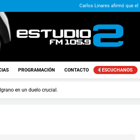
Claudio Caprarulo advirt
muestra un 
Carlos Linares afirmó que el
ley de tierras y advirtió un ca
Paco Olveira cuestionó l
Daniela Vilar aseguró que el G
extranjeros y advirtió sob
Claudio Caprarulo advirt
muestra un 
Carlos Linares afirmó que el
ley de tierras y advirtió un ca
Paco Olveira cuestionó l
FM Estudio 2
CIAS
PROGRAMACIÓN
CONTACTO
ESCUCHANOS
lgrano en un duelo crucial.