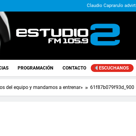
Daniela Vilar aseguró que el G
extranjeros y advirtió sob
Claudio Caprarulo advirt
muestra un 
Carlos Linares afirmó que el
ley de tierras y advirtió un ca
Paco Olveira cuestionó l
Daniela Vilar aseguró que el G
extranjeros y advirtió sob
Claudio Caprarulo advirt
muestra un 
Carlos Linares afirmó que el
ley de tierras y advirtió un ca
Paco Olveira cuestionó l
FM Estudio 2
CIAS
PROGRAMACIÓN
CONTACTO
ESCUCHANOS
nos del equipo y mandarnos a entrenar»
61f87b079f93d_900