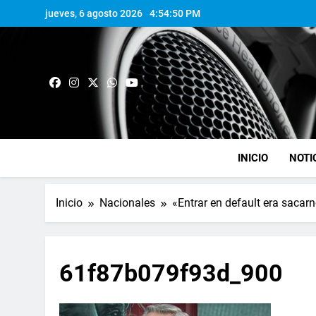
jueves, 6 agosto 2026
4:54:51 PM
INICIO
NOTI
Inicio
Nacionales
«Entrar en default era sacar
61f87b079f93d_900