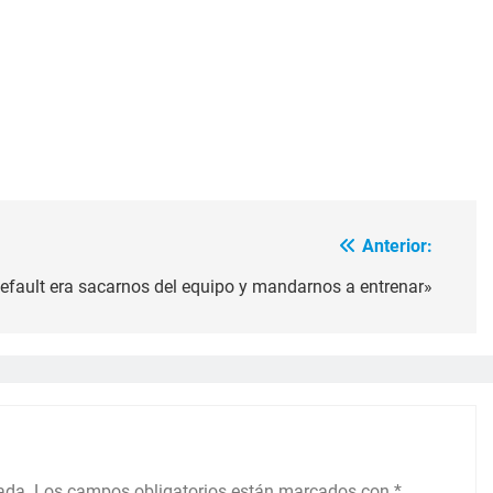
Anterior:
default era sacarnos del equipo y mandarnos a entrenar»
ada.
Los campos obligatorios están marcados con
*