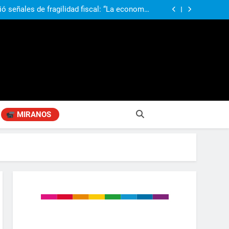
obierno «no renunció» a la venta de tierras a
re otros cambios que considera «gravísimos»
ió señales de fragilidad fiscal: “La economía
problema que puede volver a generar déficit”
 Gobierno “tuvo que dar marcha atrás” con la
mbio de clima político entre los gobernadores
a visita de León XIV a la Argentina: “Hubiera
preferido que no viniera”
obierno «no renunció» a la venta de tierras a
re otros cambios que considera «gravísimos»
ió señales de fragilidad fiscal: “La economía
problema que puede volver a generar déficit”
 Gobierno “tuvo que dar marcha atrás” con la
mbio de clima político entre los gobernadores
a visita de León XIV a la Argentina: “Hubiera
preferido que no viniera”
MIRANOS