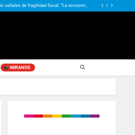
ió señales de fragilidad fiscal: “La economía
problema que puede volver a generar déficit”
 Gobierno “tuvo que dar marcha atrás” con la
mbio de clima político entre los gobernadores
a visita de León XIV a la Argentina: “Hubiera
preferido que no viniera”
obierno «no renunció» a la venta de tierras a
re otros cambios que considera «gravísimos»
ió señales de fragilidad fiscal: “La economía
problema que puede volver a generar déficit”
 Gobierno “tuvo que dar marcha atrás” con la
mbio de clima político entre los gobernadores
a visita de León XIV a la Argentina: “Hubiera
preferido que no viniera”
MIRANOS