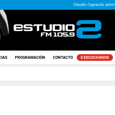
Claudio Caprarulo advirt
muestra un 
Carlos Linares afirmó que el
ley de tierras y advirtió un ca
Paco Olveira cuestionó l
Daniela Vilar aseguró que el G
extranjeros y advirtió sob
Claudio Caprarulo advirt
muestra un 
Carlos Linares afirmó que el
ley de tierras y advirtió un ca
Paco Olveira cuestionó l
FM Estudio 2
CIAS
PROGRAMACIÓN
CONTACTO
ESCUCHANOS