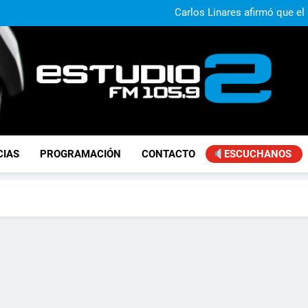
Claudio Caprarulo advirt
muestra un 
Carlos Linares afirmó que el
ley de tierras y advirtió un ca
Paco Olveira cuestionó l
Daniela Vilar aseguró que el G
extranjeros y advirtió sob
Claudio Caprarulo advirt
muestra un 
Carlos Linares afirmó que el
ley de tierras y advirtió un ca
Paco Olveira cuestionó l
FM Estudio 2
CIAS
PROGRAMACIÓN
CONTACTO
ESCUCHANOS