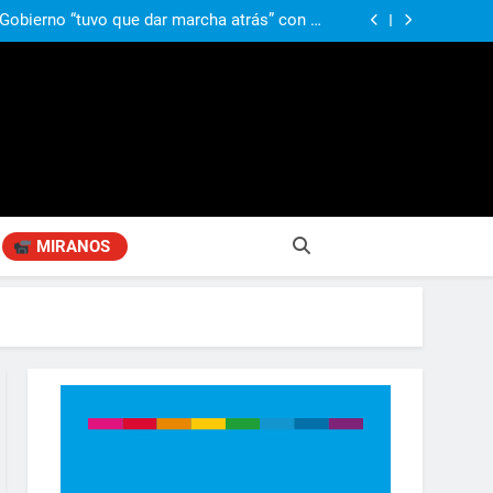
ió señales de fragilidad fiscal: “La economía
problema que puede volver a generar déficit”
 Gobierno “tuvo que dar marcha atrás” con la
mbio de clima político entre los gobernadores
a visita de León XIV a la Argentina: “Hubiera
preferido que no viniera”
obierno «no renunció» a la venta de tierras a
re otros cambios que considera «gravísimos»
ió señales de fragilidad fiscal: “La economía
problema que puede volver a generar déficit”
 Gobierno “tuvo que dar marcha atrás” con la
mbio de clima político entre los gobernadores
a visita de León XIV a la Argentina: “Hubiera
preferido que no viniera”
MIRANOS