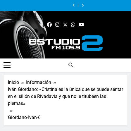
Alejandro
Achával,
en
Messi,
sigue
presentó
en
Messi,
sigue
Lafourcade
primero
imagen
el
acompañando
su
imagen
el
acompañando
presentó
en
positiva
papá
los
nuevo
positiva
papá
los
su
imagen
entre
del
espacios
libro
entre
del
espacios
nuevo
positiva
jefes
10
de
sobre
jefes
10
de
libro
entre
comunales
de
deporte
Pilar:
comunales
de
deporte
sobre
jefes
del
la
para
“Hay
del
la
para
Pilar:
comunales
GBA
selección
el
historias
GBA
selección
el
“Hay
del
argentina
desarrollo
que,
argentina
desarrollo
historias
GBA
de
si
de
que,
la
nadie
la
si
FM Estudio 2
comunidad
las
comunidad
nadie
plasma,
las
se
plasma,
pierden
se
para
pierden
siempre”
para
Inicio
Información
siempre”
Iván Giordano: «Cristina es la única que se puede sentar
en el sillón de Rivadavia y que no le titubeen las
piernas»
Giordano-Ivan-6