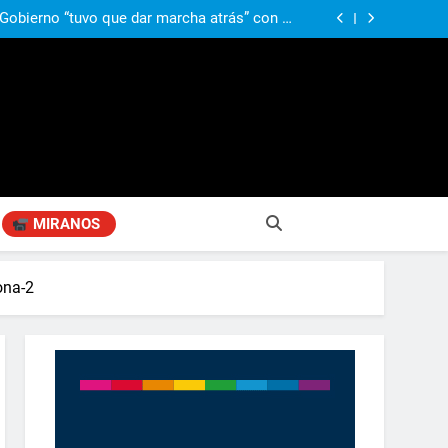
ió señales de fragilidad fiscal: “La economía
problema que puede volver a generar déficit”
 Gobierno “tuvo que dar marcha atrás” con la
mbio de clima político entre los gobernadores
a visita de León XIV a la Argentina: “Hubiera
preferido que no viniera”
obierno «no renunció» a la venta de tierras a
re otros cambios que considera «gravísimos»
ió señales de fragilidad fiscal: “La economía
problema que puede volver a generar déficit”
 Gobierno “tuvo que dar marcha atrás” con la
mbio de clima político entre los gobernadores
a visita de León XIV a la Argentina: “Hubiera
preferido que no viniera”
MIRANOS
ona-2