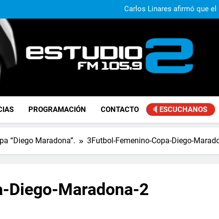
Claudio Caprarulo advirt
muestra un 
Carlos Linares afirmó que el
ley de tierras y advirtió un ca
Paco Olveira cuestionó l
Daniela Vilar aseguró que el G
extranjeros y advirtió sob
Claudio Caprarulo advirt
muestra un 
Carlos Linares afirmó que el
ley de tierras y advirtió un ca
Paco Olveira cuestionó l
FM Estudio 2
CIAS
PROGRAMACIÓN
CONTACTO
ESCUCHANOS
opa “Diego Maradona”.
3Futbol-Femenino-Copa-Diego-Marad
a-Diego-Maradona-2