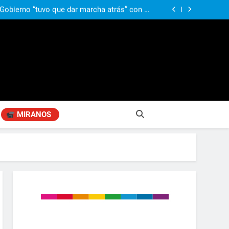
ió señales de fragilidad fiscal: “La economía
problema que puede volver a generar déficit”
 Gobierno “tuvo que dar marcha atrás” con la
mbio de clima político entre los gobernadores
a visita de León XIV a la Argentina: “Hubiera
preferido que no viniera”
obierno «no renunció» a la venta de tierras a
re otros cambios que considera «gravísimos»
ió señales de fragilidad fiscal: “La economía
problema que puede volver a generar déficit”
 Gobierno “tuvo que dar marcha atrás” con la
mbio de clima político entre los gobernadores
a visita de León XIV a la Argentina: “Hubiera
preferido que no viniera”
MIRANOS