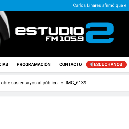
Claudio Caprarulo advirt
muestra un 
Carlos Linares afirmó que el
ley de tierras y advirtió un ca
Paco Olveira cuestionó l
Daniela Vilar aseguró que el G
extranjeros y advirtió sob
Claudio Caprarulo advirt
muestra un 
Carlos Linares afirmó que el
ley de tierras y advirtió un ca
Paco Olveira cuestionó l
FM Estudio 2
CIAS
PROGRAMACIÓN
CONTACTO
ESCUCHANOS
 abre sus ensayos al público.
IMG_6139