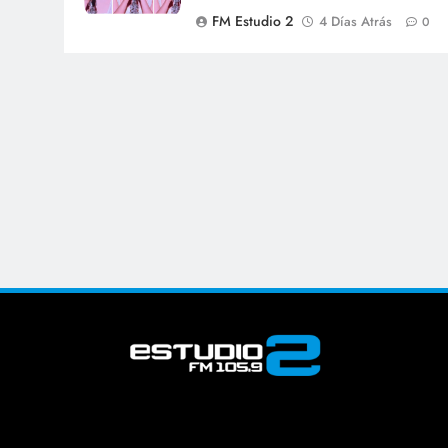
FM Estudio 2
4 Días Atrás
0