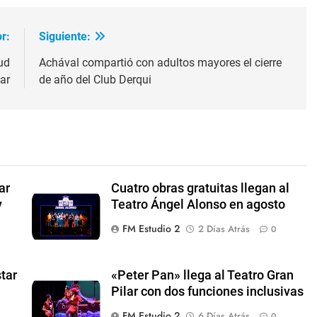
r:
Siguiente:
ud
Achával compartió con adultos mayores el cierre
lar
de año del Club Derqui
ar
Cuatro obras gratuitas llegan al
y
Teatro Ángel Alonso en agosto
FM Estudio 2
2 Días Atrás
0
tar
«Peter Pan» llega al Teatro Gran
Pilar con dos funciones inclusivas
FM Estudio 2
6 Días Atrás
0